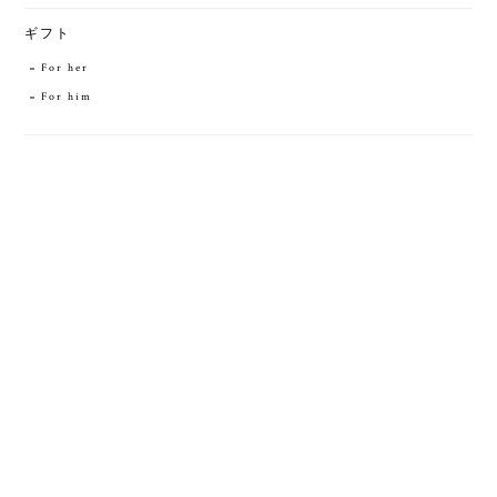
ギフト
For her
For him