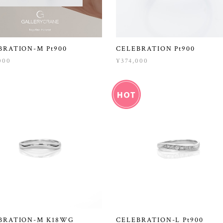
BRATION-M Pt900
CELEBRATION Pt900
000
¥374,000
BRATION-M K18WG
CELEBRATION-L Pt900