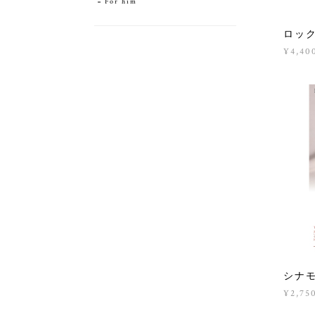
For him
ロッ
¥4,40
シナモ
¥2,75