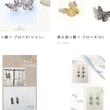
☆蝶々 ブローチ(ツイン)
再入荷☆蝶々 ブローチ(小)
0
¥7,700