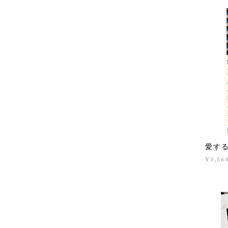
愛す
¥3,56