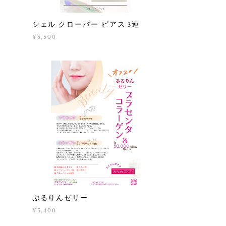
連
シェル クローバー ピアス 3連
¥5,500
ぷるりんゼリー
¥5,400