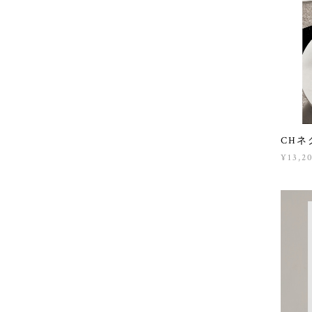
CHネク
¥13,2