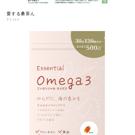
愛する桑茶ん
¥3,564