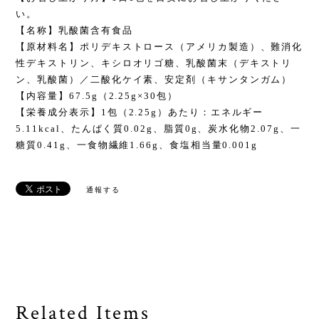
い。
【名称】乳酸菌含有食品
【原材料名】ポリデキストロース（アメリカ製造）、難消化
性デキストリン、キシロオリゴ糖、乳酸菌末（デキストリ
ン、乳酸菌）／二酸化ケイ素、安定剤（キサンタンガム）
【内容量】67.5g（2.25g×30包）
【栄養成分表示】1包（2.25g）あたり：エネルギー
5.11kcal、たんぱく質0.02g、脂質0g、炭水化物2.07g、一
糖質0.41g、一食物繊維1.66g、食塩相当量0.001g
通報する
Related Items