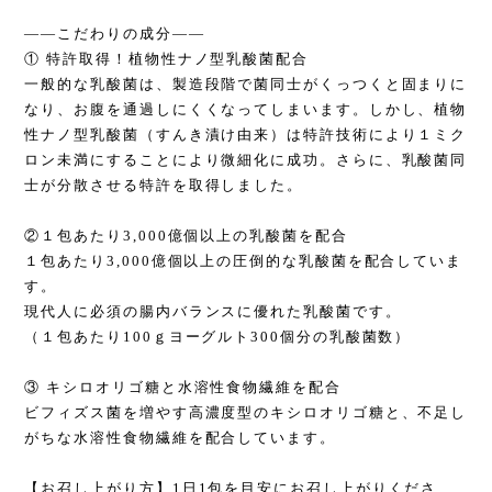
――こだわりの成分――
① 特許取得！植物性ナノ型乳酸菌配合
一般的な乳酸菌は、製造段階で菌同士がくっつくと固まりに
なり、お腹を通過しにくくなってしまいます。しかし、植物
性ナノ型乳酸菌（すんき漬け由来）は特許技術により１ミク
ロン未満にすることにより微細化に成功。さらに、乳酸菌同
士が分散させる特許を取得しました。
②１包あたり3,000億個以上の乳酸菌を配合
１包あたり3,000億個以上の圧倒的な乳酸菌を配合していま
す。
現代人に必須の腸内バランスに優れた乳酸菌です。
（１包あたり100ｇヨーグルト300個分の乳酸菌数）
③ キシロオリゴ糖と水溶性食物繊維を配合
ビフィズス菌を増やす高濃度型のキシロオリゴ糖と、不足し
がちな水溶性食物繊維を配合しています。
【お召し上がり方】1日1包を目安にお召し上がりくださ