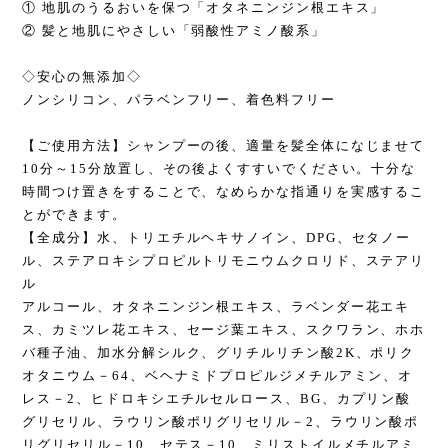
① 地肌のうるおいを保つ「オタネニンジン根エキス」
② 髪と地肌にやさしい「弱酸性アミノ酸系」
◇安心の無添加◇
ノンシリコン、パラベンフリー、着色料フリー
【ご使用方法】シャンプーの後、適量を髪全体になじませて
10分～15分放置し、その後よくすすいでください。十分な
時間つけ置きをすることで、なめらかな指通りを実感するこ
とができます。
【全成分】水、トリエチルヘキサノイン、DPG、セタノー
ル、ステアロキシプロピルトリモニウムクロリド、ステアリ
ル
アルコール、オタネニンジン根エキス、ラベンダー花エキ
ス、カミツレ花エキス、セージ葉エキス、スクワラン、ホホ
バ種子油、加水分解シルク、グリチルリチン酸2K、ポリク
オタニウム－64、ベヘナミドプロピルジメチルアミン、オ
レス－2、ヒドロキシエチルセルロース、BG、カプリン酸
グリセリル、ラウリン酸ポリグリセリル－2、ラウリン酸ポ
リグリセリル－10、セテス－10、ミリストイルメチルアミ