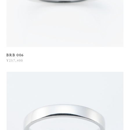
BRB 006
¥257,400