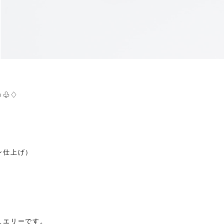
♤♧♢
ン仕上げ）
。
ュエリーです。