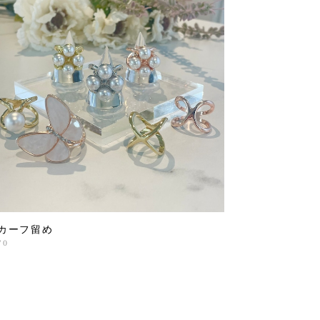
カーフ留め
70